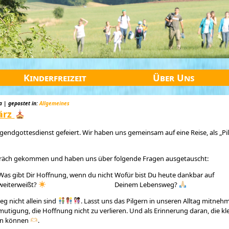
Kinderfreizeit
Über Uns
a | gepostet in:
Allgemeines
ärz
gendgottesdienst gefeiert. Wir haben uns gemeinsam auf eine Reise, als „P
spräch gekommen und haben uns über folgende Fragen ausgetauscht:
Was gibt Dir Hoffnung, wenn du nicht
⁠Wofür bist Du heute dankbar auf
weiterweißt?
Deinem Lebensweg?
g nicht allein sind
. Lasst uns das Pilgern in unseren Alltag mitnehm
rmutigung, die Hoffnung nicht zu verlieren. Und als Erinnerung daran, die 
ein können
.