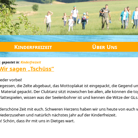
Kinderfreizeit
Über Uns
| gepostet in:
Kinderfreizeit
Wir sagen „Tschüss“
ieder vorbei!
ufgegessen, die Zelte abgebaut, das Mottoplakat ist eingepackt, die Gegend u
aterial gepackt. Der Clubtanz sitzt inzwischen bei allen, alle können die top
lattespielen, wissen was der Seelenbohrer ist und kennen die Witze der GL
underschöne Zeit mit euch. Schweren Herzens haben wir uns heute von euch 
iederzusehen und natürlich nächstes Jahr auf der Kinderfreizeit.
Schön, dass ihr mit uns in Dietges wart.