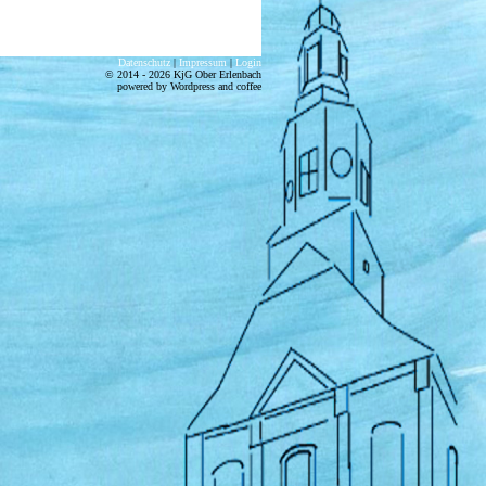
Datenschutz
|
Impressum
|
Login
© 2014 - 2026 KjG Ober Erlenbach
powered by Wordpress and coffee